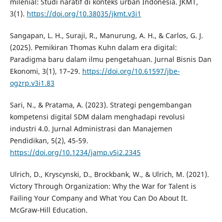
milenial: Studi naratif di konteks urban Indonesia. JKMT,
3(1).
https://doi.org/10.38035/jkmt.v3i1
Sangapan, L. H., Suraji, R., Manurung, A. H., & Carlos, G. J.
(2025). Pemikiran Thomas Kuhn dalam era digital:
Paradigma baru dalam ilmu pengetahuan. Jurnal Bisnis Dan
Ekonomi, 3(1), 17–29.
https://doi.org/10.61597/jbe-
ogzrp.v3i1.83
Sari, N., & Pratama, A. (2023). Strategi pengembangan
kompetensi digital SDM dalam menghadapi revolusi
industri 4.0. Jurnal Administrasi dan Manajemen
Pendidikan, 5(2), 45-59.
https://doi.org/10.1234/jamp.v5i2.2345
Ulrich, D., Kryscynski, D., Brockbank, W., & Ulrich, M. (2021).
Victory Through Organization: Why the War for Talent is
Failing Your Company and What You Can Do About It.
McGraw-Hill Education.